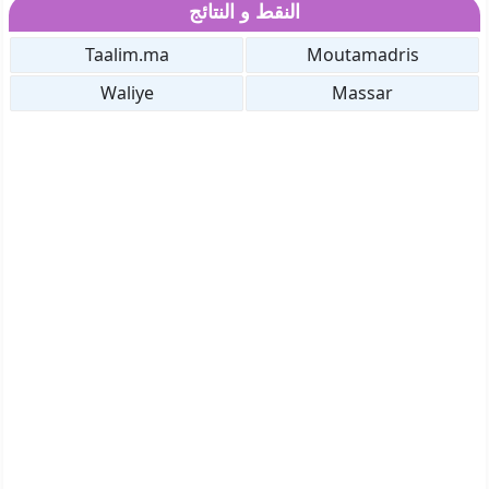
النقط و النتائج
Taalim.ma
Moutamadris
Waliye
Massar