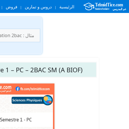
الرئيسية
دروس و تمارين
فروض
نتقل
لى
البحث
لمحتوى
عن:
e 1 – PC – 2BAC SM (A BIOF)