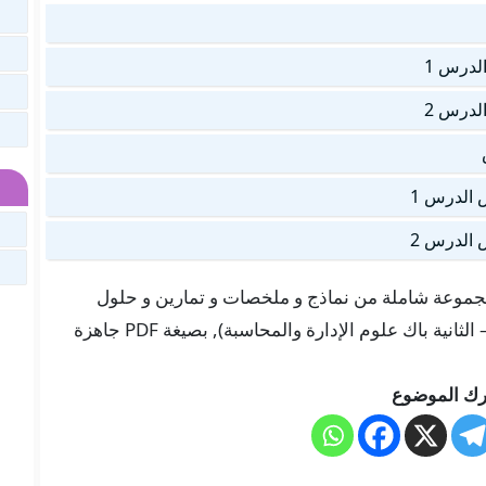
لدرس 1
لدرس 2
 الدرس 1
 الدرس 2
 هنا في موقعنا “تلميذ تيس Telmid TICE” مجموعة شاملة من نماذج و ملخصات و تمارين و حلول
لدرس مدخل القسط – الجزء 2 (التربية الإسلامية – الثانية باك علوم الإدارة والمحاسبة), بصيغة PDF جاهزة
ك الموضوع