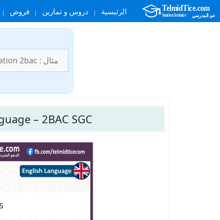
الرئيسية
دروس و تمارين
فروض
نتقل
لى
البحث
لمحتوى
عن:
nguage – 2BAC SGC.