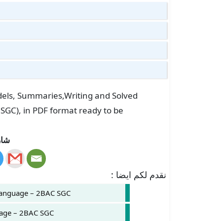
odels, Summaries,Writing and Solved
 SGC), in PDF format ready to be
شار
نقدم لكم ايضا :
Language – 2BAC SGC.
age – 2BAC SGC.