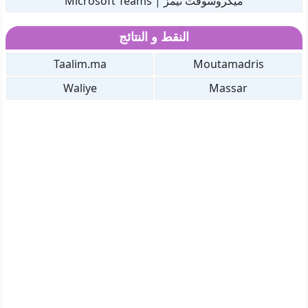
ميكروسوفت تيمز | Microsoft Teams
النقط و النتائج
Taalim.ma
Moutamadris
Waliye
Massar