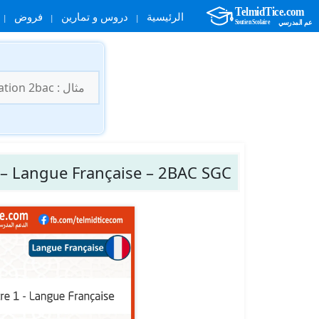
الرئيسية
دروس و تمارين
فروض
نتقل
لى
البحث
لمحتوى
عن:
 – Langue Française – 2BAC SGC