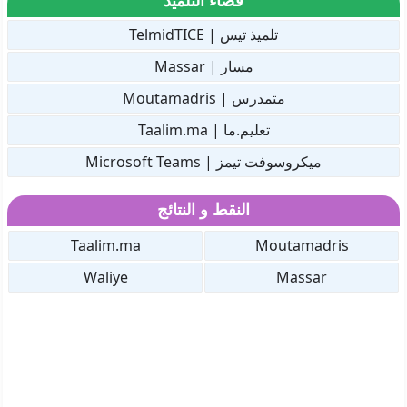
فضاء التلميذ
تلميذ تيس | TelmidTICE
مسار | Massar
متمدرس | Moutamadris
تعليم.ما | Taalim.ma
ميكروسوفت تيمز | Microsoft Teams
النقط و النتائج
Taalim.ma
Moutamadris
Waliye
Massar