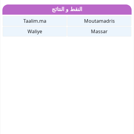
النقط و النتائج
Taalim.ma
Moutamadris
Waliye
Massar