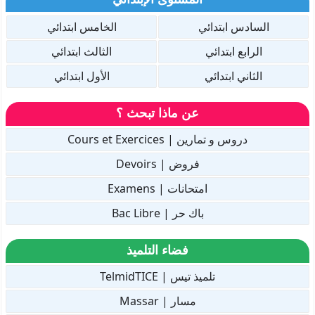
السادس ابتدائي
الخامس ابتدائي
الرابع ابتدائي
الثالث ابتدائي
الثاني ابتدائي
الأول ابتدائي
عن ماذا تبحث ؟
دروس و تمارين | Cours et Exercices
فروض | Devoirs
امتحانات | Examens
باك حر | Bac Libre
فضاء التلميذ
تلميذ تيس | TelmidTICE
مسار | Massar