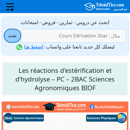
نتقل
ابحث عن دروس - تمارين - فروض - امتحانات
لى
البحث
لمحتوى
بحث
عن:
ليصلك كل جديد تابعنا على واتساب :
اضغط هنا
Les réactions d’estérification et
d’hydrolyse – PC – 2BAC Sciences
Agronomiques BIOF