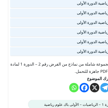
تجدون هنا في موقعنا “تلميذ تيس Telmid TICE” مجموعة شاملة من نماذج من الفرض رقم 2 – الدورة 1 لمادة
ك الموضوع