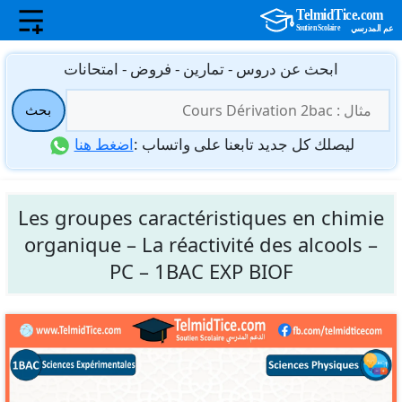
نتقل
ابحث عن دروس - تمارين - فروض - امتحانات
لى
البحث
لمحتوى
بحث
عن:
ليصلك كل جديد تابعنا على واتساب :
اضغط هنا
Les groupes caractéristiques en chimie
organique – La réactivité des alcools –
PC – 1BAC EXP BIOF