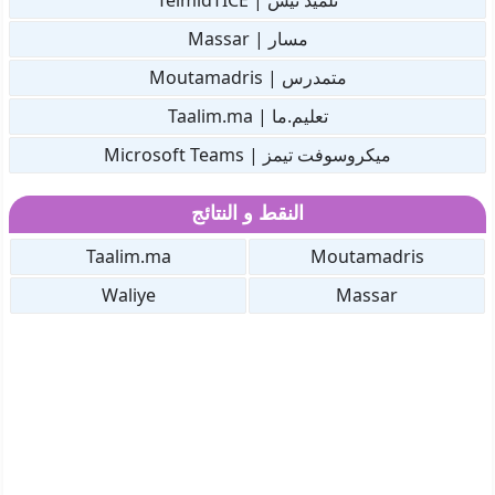
تلميذ تيس | TelmidTICE
مسار | Massar
متمدرس | Moutamadris
تعليم.ما | Taalim.ma
ميكروسوفت تيمز | Microsoft Teams
النقط و النتائج
Taalim.ma
Moutamadris
Waliye
Massar