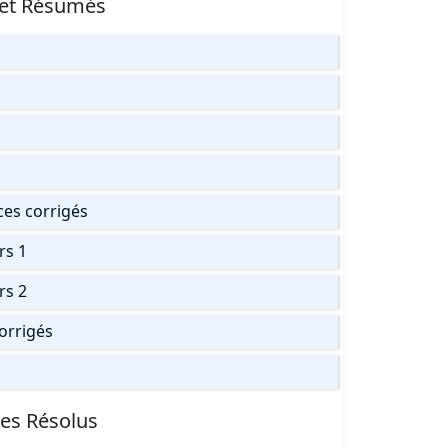
 et Résumés
ices corrigés
rs 1
rs 2
corrigés
ces Résolus