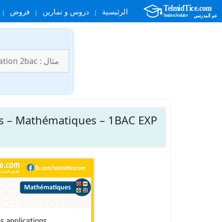
الرئيسية
دروس و تمارين
فروض
نتقل
لى
البحث
لمحتوى
عن:
ons – Mathématiques – 1BAC EXP