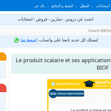
امتحانات
العطل
النقط و النتائج
باك حر
ابحث عن دروس - تمارين - فروض - امتحانات
ليصلك كل جديد تابعنا على واتساب :
اضغط هنا
Le produit scalaire et ses applicati
BIOF