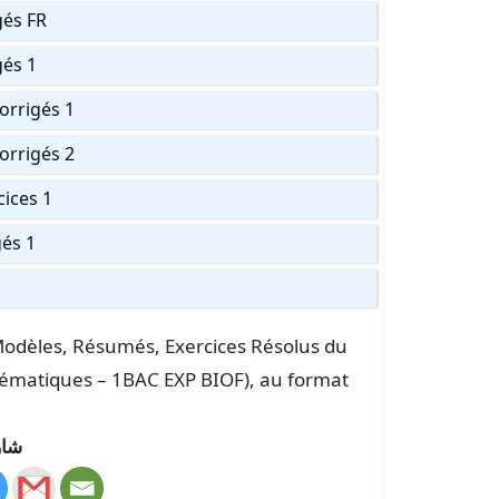
gés FR
gés 1
corrigés 1
corrigés 2
cices 1
gés 1
s Modèles, Résumés, Exercices Résolus du
athématiques – 1BAC EXP BIOF), au format
شار