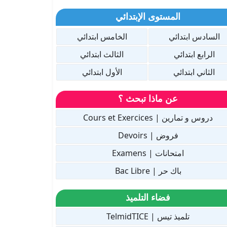
المستوى الإبتدائي
السادس ابتدائي
الخامس ابتدائي
الرابع ابتدائي
الثالث ابتدائي
الثاني ابتدائي
الأول ابتدائي
عن ماذا تبحث ؟
دروس و تمارين | Cours et Exercices
فروض | Devoirs
امتحانات | Examens
باك حر | Bac Libre
فضاء التلميذ
تلميذ تيس | TelmidTICE