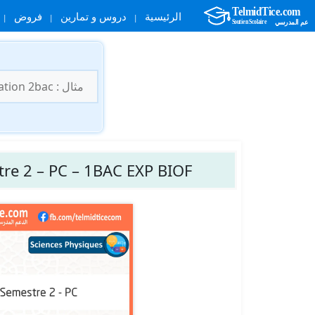
الرئيسية
دروس و تمارين
فروض
نتقل
لى
البحث
لمحتوى
عن:
re 2 – PC – 1BAC EXP BIOF