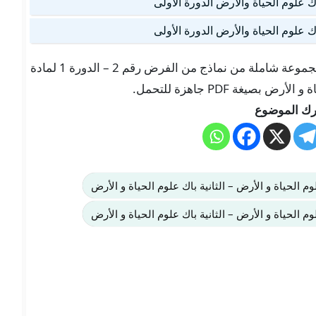
تجدون هنا في موقعنا “تلميذ تيس Telmid TICE” مجموعة شاملة من نماذج من الفرض رقم 2 – الدورة 1 لمادة
يغة PDF جاهزة للتحمل.
ك الموضوع