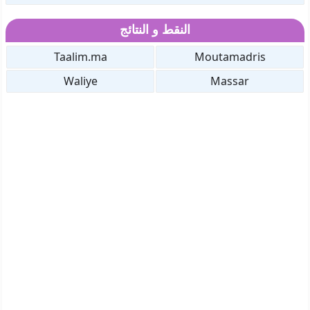
النقط و النتائج
Taalim.ma
Moutamadris
Waliye
Massar