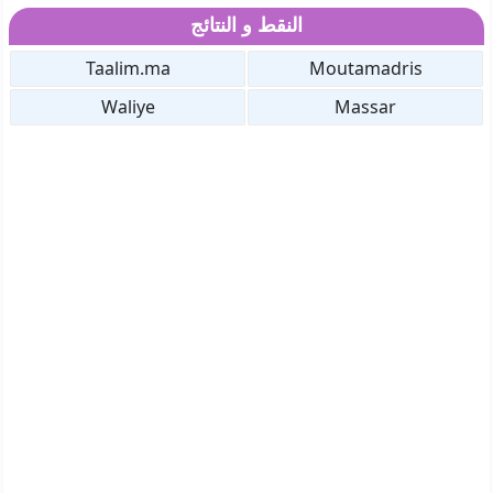
النقط و النتائج
Taalim.ma
Moutamadris
Waliye
Massar