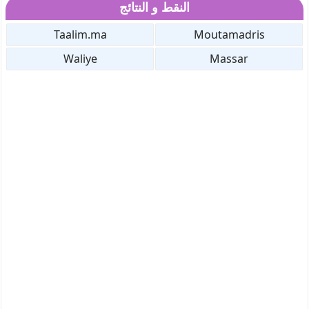
النقط و النتائج
Taalim.ma
Moutamadris
Waliye
Massar