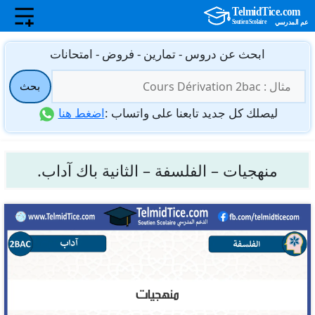
نتقل
ابحث عن دروس - تمارين - فروض - امتحانات
لى
البحث
لمحتوى
بحث
عن:
ليصلك كل جديد تابعنا على واتساب :
اضغط هنا
منهجيات – الفلسفة – الثانية باك آداب.