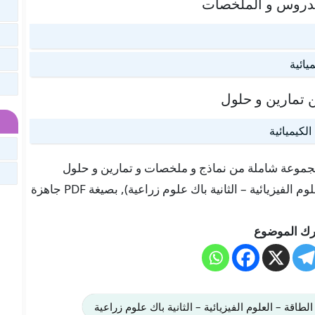
لدروس و الملخصات
ائية
 تمارين و حلول
لكيميائية
 هنا في موقعنا “تلميذ تيس Telmid TICE” مجموعة شاملة من نماذج و ملخصات و تمارين و حلول
لدرس التحكم في تطور المجموعات الكيميائية (العلوم الفيزيائية – الثانية باك علوم زراعية), بصيغة PDF جاهزة
ك الموضوع
طاقة – العلوم الفيزيائية – الثانية باك علوم زراعية