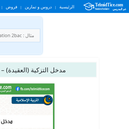
الرئيسية
دروس و تمارين
فروض
نتقل
لى
البحث
لمحتوى
عن:
مدخل التزكية (العقيدة) – ال