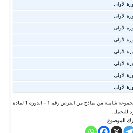
تجدون هنا في موقعنا “تلميذ تيس Telmid TICE” مجموعة شاملة من نماذج من الفرض رقم 1 – الدورة 1 لمادة
ك الموضوع