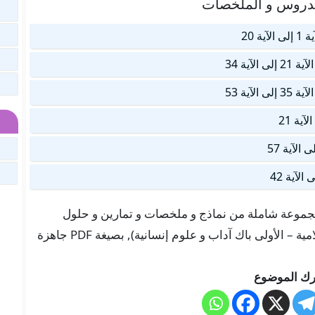
لدروس و الملخصات
 هنا في موقعنا “تلميذ تيس Telmid TICE” مجموعة شاملة من نماذج و ملخصات و تمارين و حلول
لدرس مدخل التزكية (القرآن الكريم) (التربية الإسلامية – الأولى باك آداب و علوم إنسانية), بصيغة PDF جاهزة
ك الموضوع