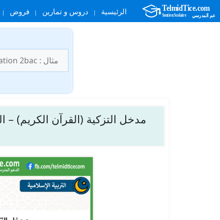
الرئيسية
دروس و تمارين
فروض
نتقل
لى
البحث
لمحتوى
عن:
مدخل التزكية (القرآن الكريم) – ال