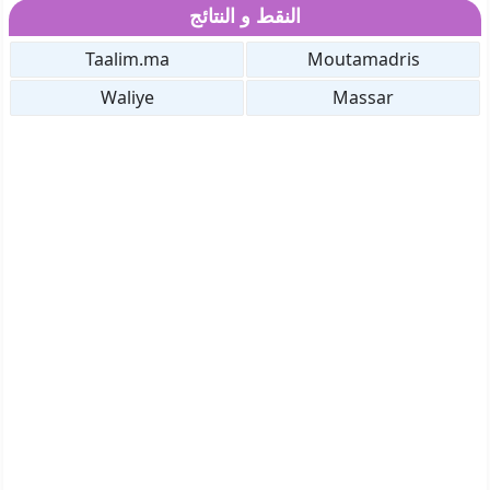
النقط و النتائج
Taalim.ma
Moutamadris
Waliye
Massar