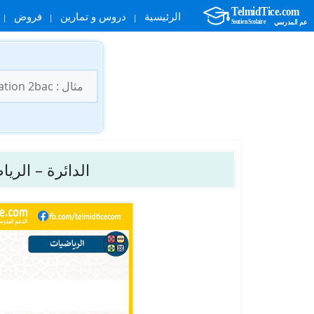
الرئيسية
دروس و تمارين
فروض
نتقل
لى
البحث
لمحتوى
عن:
الدائرة – الري