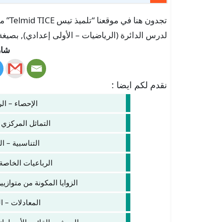
تجدون
لدرس الدائرة (الرياضيات – الأولى إعدادي), بصيغة PDF جاهزة للتحميل 
شار
نقدم لكم ايضا :
الإحصاء – ال
التماثل المركزي 
التناسبية – ا
الرباعيات الخاصة 
الزوايا المكونة من متوازي
المعادلات – ا