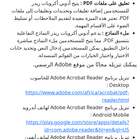
تعليق على ملفات PDF :
يتيح أدوبي أكروبات ريدر
للمستخدمين إضافة تعليقات وتحديدات وتعليقات إلى ملفات
PDF. تعتبر هذه الميزة مفيدة لتقديم الملاحظات، أو تسليط
الضوء على الأقسام المهمة.
ملء النماذج :
يدعم أدوبي أكروبات ريدر النماذج التفاعلية
بتنسيق PDF، مما يتيح للمستخدمين ملء النماذج مباشرة
داخل التطبيق. يمكن للمستخدمين إدخال النص وتحديد خانات
الاختيار واختيار الخيارات من القوائم المنسدلة.
يمكنك تنزيله مجانًا من موقع Adobe الرسمي.
تنزيل برنامج Adobe Acrobat Reader للحاسوب
Desktop :
https://www.adobe.com/africa/acrobat/pdf-
reader.html
تنزيل برنامج Adobe Acrobat Reader لهاتف أندرويد
Android Mobile :
https://play.google.com/store/apps/details?
id=com.adobe.reader&hl=en&gl=US
تنزيل برنامج Adobe Acrobat Reader لهاتف أيفون