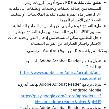
تعليق على ملفات PDF :
يتيح أدوبي أكروبات ريدر
للمستخدمين إضافة تعليقات وتحديدات وتعليقات إلى ملفات
PDF. تعتبر هذه الميزة مفيدة لتقديم الملاحظات، أو تسليط
الضوء على الأقسام المهمة.
ملء النماذج :
يدعم أدوبي أكروبات ريدر النماذج التفاعلية
بتنسيق PDF، مما يتيح للمستخدمين ملء النماذج مباشرة
داخل التطبيق. يمكن للمستخدمين إدخال النص وتحديد خانات
الاختيار واختيار الخيارات من القوائم المنسدلة.
يمكنك تنزيله مجانًا من موقع Adobe الرسمي.
تنزيل برنامج Adobe Acrobat Reader للحاسوب
Desktop :
https://www.adobe.com/africa/acrobat/pdf-
reader.html
تنزيل برنامج Adobe Acrobat Reader لهاتف أندرويد
Android Mobile :
https://play.google.com/store/apps/details?
id=com.adobe.reader&hl=en&gl=US
تنزيل برنامج Adobe Acrobat Reader لهاتف أيفون