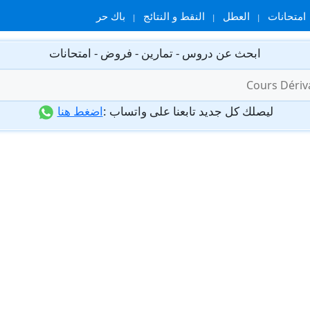
امتحانات
العطل
النقط و النتائج
باك حر
ابحث عن دروس - تمارين - فروض - امتحانات
ليصلك كل جديد تابعنا على واتساب :
اضغط هنا