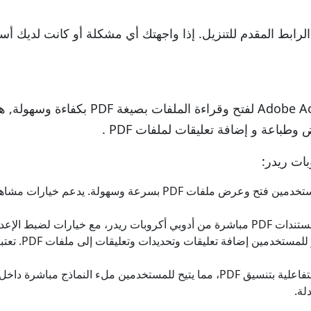
رابط المقدم للتنزيل. إذا واجهتك أي مشكلة أو كانت لديك أسئ
مثل Adobe Acrobat Reader لفتح وق
بات ريدر:
يتيح أدوبي أكروبات ريدر للمستخدمين فتح وعرض ملفات PDF ب
يه الصفحة وحجم الورق والتدرج.
يتيح أدوبي أ
يدعم أدوبي أكروبات ريدر النماذج التفاعلية بتنسيق PDF، مما يتيح للمستخدم
لة.