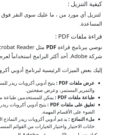
كيفية التنزيل :
لتنزيل أي مورد من ، ما عليك سوى النقر فوق ال
المساعدة.
قراءة ملفات PDF :
نوصي ببرنامج قراءة
PDF
شركة Adobe. أحد أكثر البرامج استخداماً لعرض وطباعة و إضافة تعليقات لملفات PDF .
إليك بعض الميزات الرئيسية لبرنامج أدوبي أكرو
عرض ملفات PDF :
والتمرير المستمر، وعرض صفحتين.
طباعة ملفات PDF :
يمكن للمستخدمين طباعة مستندات PDF مباشرة من أدوبي أكروبات ريدر، مع خيارات لضبط الإعدادات مثل توج
تعليق على ملفات PDF :
الضوء على الأقسام المهمة.
ملء النماذج :
خانات الاختيار واختيار الخيارات من القوائم المنسد
يمكنك تنزيله مجانًا من موقع Adobe الرسمي.