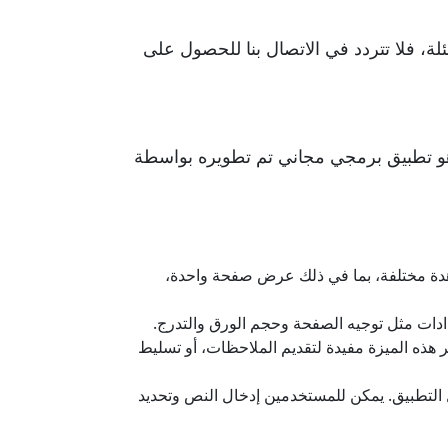
لة، فلا تتردد في الاتصال بنا للحصول على
راءة الملفات بصيغة PDF بكفاءة وسهولة, هو تطبيق برمجي مجاني تم تطويره بواسطة
سرعة وسهولة. يدعم خيارات مشاهدة مختلفة، بما في ذلك عرض صفحة واحدة،
كروبات ريدر للمستخدمين إضافة تعليقات وتحديدات وتعليقات إلى ملفات PDF. تعتبر هذه الميزة مفيدة لتقديم الملاحظات، أو تسليط
ين ملء النماذج مباشرة داخل التطبيق. يمكن للمستخدمين إدخال النص وتحديد