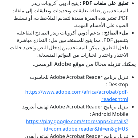
تعليق على ملفات PDF :
يتيح أدوبي أكروبات ريدر
للمستخدمين إضافة تعليقات وتحديدات وتعليقات إلى ملفات
PDF. تعتبر هذه الميزة مفيدة لتقديم الملاحظات، أو تسليط
الضوء على الأقسام المهمة.
ملء النماذج :
يدعم أدوبي أكروبات ريدر النماذج التفاعلية
بتنسيق PDF، مما يتيح للمستخدمين ملء النماذج مباشرة
داخل التطبيق. يمكن للمستخدمين إدخال النص وتحديد خانات
الاختيار واختيار الخيارات من القوائم المنسدلة.
يمكنك تنزيله مجانًا من موقع Adobe الرسمي.
تنزيل برنامج Adobe Acrobat Reader للحاسوب
Desktop :
https://www.adobe.com/africa/acrobat/pdf-
reader.html
تنزيل برنامج Adobe Acrobat Reader لهاتف أندرويد
Android Mobile :
https://play.google.com/store/apps/details?
id=com.adobe.reader&hl=en&gl=US
تنزيل برنامج Adobe Acrobat Reader لهاتف أيفون