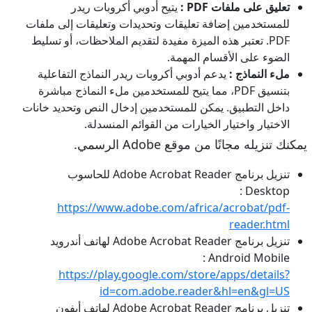
تعليق على ملفات PDF :
يتيح أدوبي أكروبات ريدر
للمستخدمين إضافة تعليقات وتحديدات وتعليقات إلى ملفات
PDF. تعتبر هذه الميزة مفيدة لتقديم الملاحظات، أو تسليط
الضوء على الأقسام المهمة.
ملء النماذج :
يدعم أدوبي أكروبات ريدر النماذج التفاعلية
بتنسيق PDF، مما يتيح للمستخدمين ملء النماذج مباشرة
داخل التطبيق. يمكن للمستخدمين إدخال النص وتحديد خانات
الاختيار واختيار الخيارات من القوائم المنسدلة.
يمكنك تنزيله مجانًا من موقع Adobe الرسمي.
تنزيل برنامج Adobe Acrobat Reader للحاسوب
Desktop :
https://www.adobe.com/africa/acrobat/pdf-
reader.html
تنزيل برنامج Adobe Acrobat Reader لهاتف أندرويد
Android Mobile :
https://play.google.com/store/apps/details?
id=com.adobe.reader&hl=en&gl=US
تنزيل برنامج Adobe Acrobat Reader لهاتف أيفون