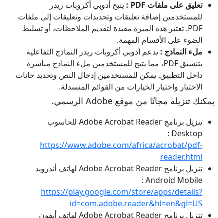
تعليق على ملفات PDF :
يتيح أدوبي أكروبات ريدر
للمستخدمين إضافة تعليقات وتحديدات وتعليقات إلى ملفات
PDF. تعتبر هذه الميزة مفيدة لتقديم الملاحظات، أو تسليط
الضوء على الأقسام المهمة.
ملء النماذج :
يدعم أدوبي أكروبات ريدر النماذج التفاعلية
بتنسيق PDF، مما يتيح للمستخدمين ملء النماذج مباشرة
داخل التطبيق. يمكن للمستخدمين إدخال النص وتحديد خانات
الاختيار واختيار الخيارات من القوائم المنسدلة.
يمكنك تنزيله مجانًا من موقع Adobe الرسمي.
تنزيل برنامج Adobe Acrobat Reader للحاسوب
Desktop :
https://www.adobe.com/africa/acrobat/pdf-
reader.html
تنزيل برنامج Adobe Acrobat Reader لهاتف أندرويد
Android Mobile :
https://play.google.com/store/apps/details?
id=com.adobe.reader&hl=en&gl=US
تنزيل برنامج Adobe Acrobat Reader لهاتف أيفون