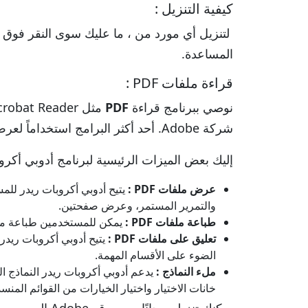
كيفية التنزيل :
لتنزيل أي مورد من ، ما عليك سوى النقر فوق ال
المساعدة.
قراءة ملفات PDF :
نوصي ببرنامج قراءة
PDF
شركة Adobe. أحد أكثر البرامج استخداماً لعرض وطباعة و إضافة تعليقات لملفات PDF .
إليك بعض الميزات الرئيسية لبرنامج أدوبي أكرو
عرض ملفات PDF :
والتمرير المستمر، وعرض صفحتين.
طباعة ملفات PDF :
يمكن للمستخدمين طباعة مستندات PDF مباشرة من أدوبي أكروبات ريدر، مع خيارات لضبط الإعدادات مثل توج
تعليق على ملفات PDF :
الضوء على الأقسام المهمة.
ملء النماذج :
خانات الاختيار واختيار الخيارات من القوائم المنسد
يمكنك تنزيله مجانًا من موقع Adobe الرسمي.