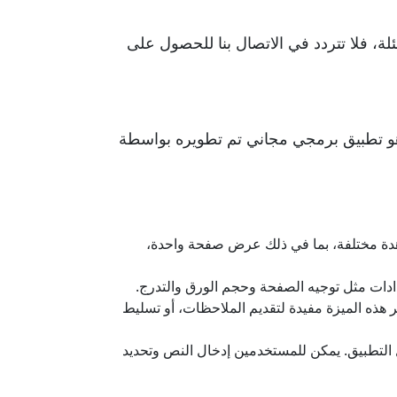
لة، فلا تتردد في الاتصال بنا للحصول على
راءة الملفات بصيغة PDF بكفاءة وسهولة, هو تطبيق برمجي مجاني تم تطويره بواسطة
سرعة وسهولة. يدعم خيارات مشاهدة مختلفة، بما في ذلك عرض صفحة واحدة،
كروبات ريدر للمستخدمين إضافة تعليقات وتحديدات وتعليقات إلى ملفات PDF. تعتبر هذه الميزة مفيدة لتقديم الملاحظات، أو تسليط
ين ملء النماذج مباشرة داخل التطبيق. يمكن للمستخدمين إدخال النص وتحديد