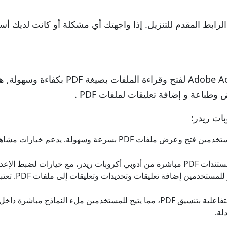
رابط المقدم للتنزيل. إذا واجهتك أي مشكلة أو كانت لديك أسئ
مثل Adobe Acrobat Reader لفتح وق
بات ريدر:
يتيح أدوبي أكروبات ريدر للمستخدمين فتح وعرض ملفات PDF ب
يه الصفحة وحجم الورق والتدرج.
يتيح أدوبي أ
يدعم أدوبي أكروبات ريدر النماذج التفاعلية بتنسيق PDF، مما يتيح للمستخدم
لة.