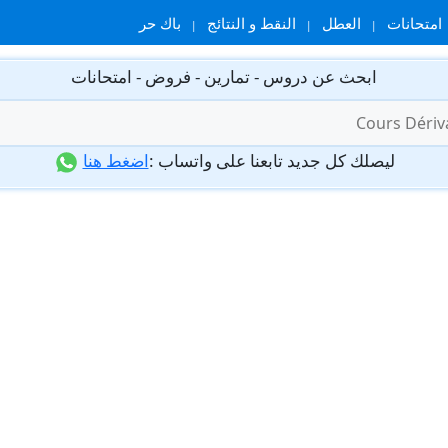
امتحانات
العطل
النقط و النتائج
باك حر
ابحث عن دروس - تمارين - فروض - امتحانات
ليصلك كل جديد تابعنا على واتساب :
اضغط هنا