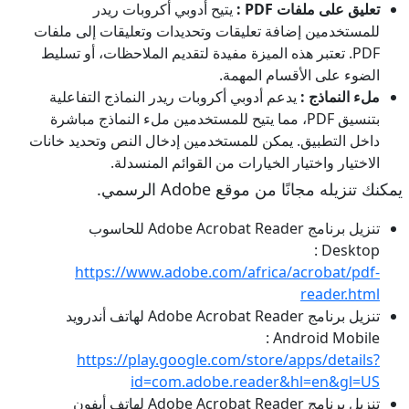
تعليق على ملفات PDF :
يتيح أدوبي أكروبات ريدر
للمستخدمين إضافة تعليقات وتحديدات وتعليقات إلى ملفات
PDF. تعتبر هذه الميزة مفيدة لتقديم الملاحظات، أو تسليط
الضوء على الأقسام المهمة.
ملء النماذج :
يدعم أدوبي أكروبات ريدر النماذج التفاعلية
بتنسيق PDF، مما يتيح للمستخدمين ملء النماذج مباشرة
داخل التطبيق. يمكن للمستخدمين إدخال النص وتحديد خانات
الاختيار واختيار الخيارات من القوائم المنسدلة.
يمكنك تنزيله مجانًا من موقع Adobe الرسمي.
تنزيل برنامج Adobe Acrobat Reader للحاسوب
Desktop :
https://www.adobe.com/africa/acrobat/pdf-
reader.html
تنزيل برنامج Adobe Acrobat Reader لهاتف أندرويد
Android Mobile :
https://play.google.com/store/apps/details?
id=com.adobe.reader&hl=en&gl=US
تنزيل برنامج Adobe Acrobat Reader لهاتف أيفون