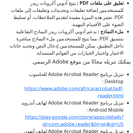
تعليق على ملفات PDF :
يتيح أدوبي أكروبات ريدر
للمستخدمين إضافة تعليقات وتحديدات وتعليقات إلى ملفات
PDF. تعتبر هذه الميزة مفيدة لتقديم الملاحظات، أو تسليط
الضوء على الأقسام المهمة.
ملء النماذج :
يدعم أدوبي أكروبات ريدر النماذج التفاعلية
بتنسيق PDF، مما يتيح للمستخدمين ملء النماذج مباشرة
داخل التطبيق. يمكن للمستخدمين إدخال النص وتحديد خانات
الاختيار واختيار الخيارات من القوائم المنسدلة.
يمكنك تنزيله مجانًا من موقع Adobe الرسمي.
تنزيل برنامج Adobe Acrobat Reader للحاسوب
Desktop :
https://www.adobe.com/africa/acrobat/pdf-
reader.html
تنزيل برنامج Adobe Acrobat Reader لهاتف أندرويد
Android Mobile :
https://play.google.com/store/apps/details?
id=com.adobe.reader&hl=en&gl=US
تنزيل برنامج Adobe Acrobat Reader لهاتف أيفون