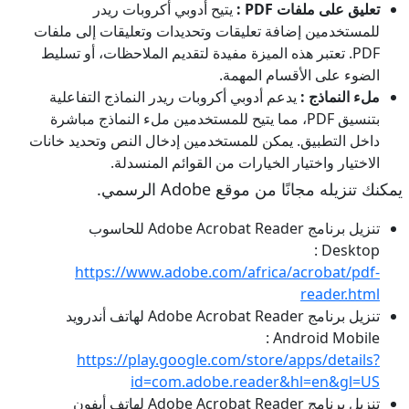
تعليق على ملفات PDF :
يتيح أدوبي أكروبات ريدر
للمستخدمين إضافة تعليقات وتحديدات وتعليقات إلى ملفات
PDF. تعتبر هذه الميزة مفيدة لتقديم الملاحظات، أو تسليط
الضوء على الأقسام المهمة.
ملء النماذج :
يدعم أدوبي أكروبات ريدر النماذج التفاعلية
بتنسيق PDF، مما يتيح للمستخدمين ملء النماذج مباشرة
داخل التطبيق. يمكن للمستخدمين إدخال النص وتحديد خانات
الاختيار واختيار الخيارات من القوائم المنسدلة.
يمكنك تنزيله مجانًا من موقع Adobe الرسمي.
تنزيل برنامج Adobe Acrobat Reader للحاسوب
Desktop :
https://www.adobe.com/africa/acrobat/pdf-
reader.html
تنزيل برنامج Adobe Acrobat Reader لهاتف أندرويد
Android Mobile :
https://play.google.com/store/apps/details?
id=com.adobe.reader&hl=en&gl=US
تنزيل برنامج Adobe Acrobat Reader لهاتف أيفون