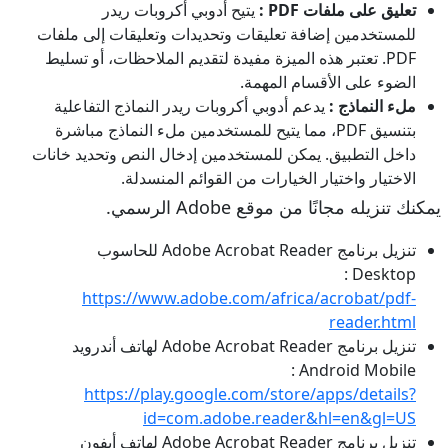
تعليق على ملفات PDF :
يتيح أدوبي أكروبات ريدر
للمستخدمين إضافة تعليقات وتحديدات وتعليقات إلى ملفات
PDF. تعتبر هذه الميزة مفيدة لتقديم الملاحظات، أو تسليط
الضوء على الأقسام المهمة.
ملء النماذج :
يدعم أدوبي أكروبات ريدر النماذج التفاعلية
بتنسيق PDF، مما يتيح للمستخدمين ملء النماذج مباشرة
داخل التطبيق. يمكن للمستخدمين إدخال النص وتحديد خانات
الاختيار واختيار الخيارات من القوائم المنسدلة.
يمكنك تنزيله مجانًا من موقع Adobe الرسمي.
تنزيل برنامج Adobe Acrobat Reader للحاسوب
Desktop :
https://www.adobe.com/africa/acrobat/pdf-
reader.html
تنزيل برنامج Adobe Acrobat Reader لهاتف أندرويد
Android Mobile :
https://play.google.com/store/apps/details?
id=com.adobe.reader&hl=en&gl=US
تنزيل برنامج Adobe Acrobat Reader لهاتف أيفون