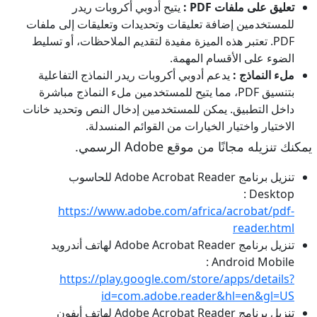
تعليق على ملفات PDF :
يتيح أدوبي أكروبات ريدر
للمستخدمين إضافة تعليقات وتحديدات وتعليقات إلى ملفات
PDF. تعتبر هذه الميزة مفيدة لتقديم الملاحظات، أو تسليط
الضوء على الأقسام المهمة.
ملء النماذج :
يدعم أدوبي أكروبات ريدر النماذج التفاعلية
بتنسيق PDF، مما يتيح للمستخدمين ملء النماذج مباشرة
داخل التطبيق. يمكن للمستخدمين إدخال النص وتحديد خانات
الاختيار واختيار الخيارات من القوائم المنسدلة.
يمكنك تنزيله مجانًا من موقع Adobe الرسمي.
تنزيل برنامج Adobe Acrobat Reader للحاسوب
Desktop :
https://www.adobe.com/africa/acrobat/pdf-
reader.html
تنزيل برنامج Adobe Acrobat Reader لهاتف أندرويد
Android Mobile :
https://play.google.com/store/apps/details?
id=com.adobe.reader&hl=en&gl=US
تنزيل برنامج Adobe Acrobat Reader لهاتف أيفون