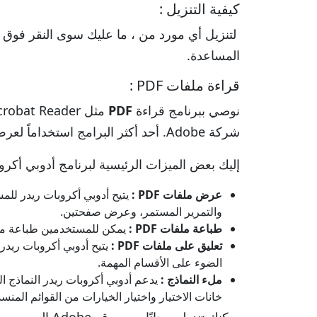
كيفية التنزيل :
لتنزيل أي مورد من ، ما عليك سوى النقر فوق ال
المساعدة.
قراءة ملفات PDF :
نوصي ببرنامج قراءة
PDF
شركة Adobe. أحد أكثر البرامج استخداماً لعرض وطباعة و إضافة تعليقات لملفات PDF .
إليك بعض الميزات الرئيسية لبرنامج أدوبي أكرو
عرض ملفات PDF :
والتمرير المستمر، وعرض صفحتين.
طباعة ملفات PDF :
يمكن للمستخدمين طباعة مستندات PDF مباشرة من أدوبي أكروبات ريدر، مع خيارات لضبط الإعدادات مثل توج
تعليق على ملفات PDF :
الضوء على الأقسام المهمة.
ملء النماذج :
خانات الاختيار واختيار الخيارات من القوائم المنسد
يمكنك تنزيله مجانًا من موقع Adobe الرسمي.