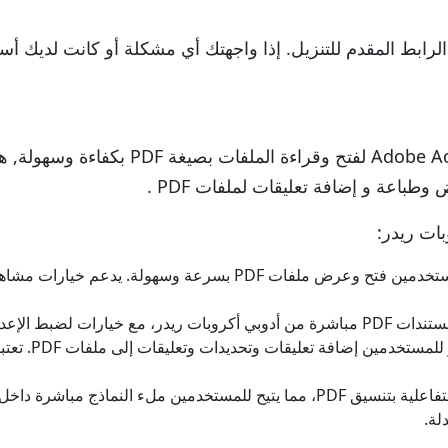
رابط المقدم للتنزيل. إذا واجهتك أي مشكلة أو كانت لديك أسئ
مثل Adobe Acrobat Reader لفتح وق
بات ريدر:
يتيح أدوبي أكروبات ريدر للمستخدمين فتح وعرض ملفات PDF ب
يه الصفحة وحجم الورق والتدرج.
يتيح أدوبي أ
يدعم أدوبي أكروبات ريدر النماذج التفاعلية بتنسيق PDF، مما يتيح للمستخدم
لة.