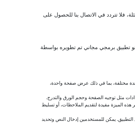
لة، فلا تتردد في الاتصال بنا للحصول على
راءة الملفات بصيغة PDF بكفاءة وسهولة, هو تطبيق برمجي مجاني تم تطويره بواسطة
سرعة وسهولة. يدعم خيارات مشاهدة مختلفة، بما في ذلك عرض صفحة واحدة،
كروبات ريدر للمستخدمين إضافة تعليقات وتحديدات وتعليقات إلى ملفات PDF. تعتبر هذه الميزة مفيدة لتقديم الملاحظات، أو تسليط
ين ملء النماذج مباشرة داخل التطبيق. يمكن للمستخدمين إدخال النص وتحديد