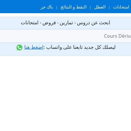
امتحانات
العطل
النقط و النتائج
باك حر
ابحث عن دروس - تمارين - فروض - امتحانات
ليصلك كل جديد تابعنا على واتساب :
اضغط هنا