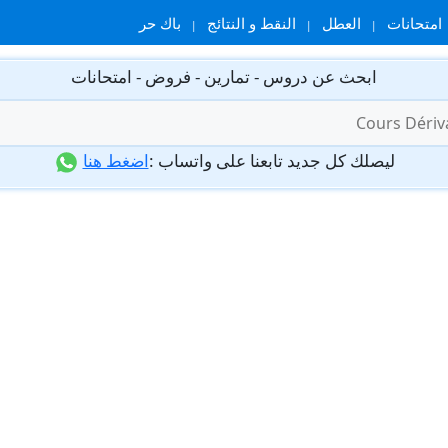
امتحانات
العطل
النقط و النتائج
باك حر
ابحث عن دروس - تمارين - فروض - امتحانات
ليصلك كل جديد تابعنا على واتساب :
اضغط هنا