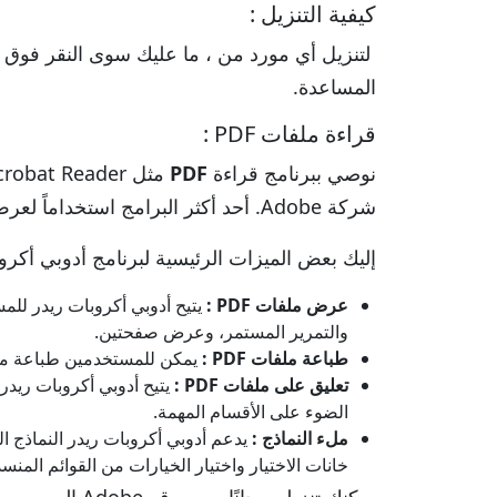
كيفية التنزيل :
لتنزيل أي مورد من ، ما عليك سوى النقر فوق ال
المساعدة.
قراءة ملفات PDF :
نوصي ببرنامج قراءة
PDF
شركة Adobe. أحد أكثر البرامج استخداماً لعرض وطباعة و إضافة تعليقات لملفات PDF .
إليك بعض الميزات الرئيسية لبرنامج أدوبي أكرو
عرض ملفات PDF :
والتمرير المستمر، وعرض صفحتين.
طباعة ملفات PDF :
يمكن للمستخدمين طباعة مستندات PDF مباشرة من أدوبي أكروبات ريدر، مع خيارات لضبط الإعدادات مثل توج
تعليق على ملفات PDF :
الضوء على الأقسام المهمة.
ملء النماذج :
خانات الاختيار واختيار الخيارات من القوائم المنسد
يمكنك تنزيله مجانًا من موقع Adobe الرسمي.