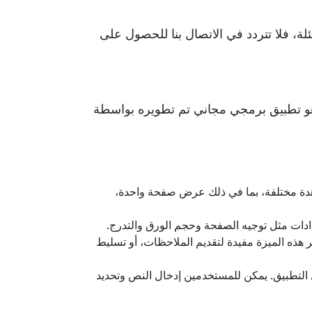
لة، فلا تتردد في الاتصال بنا للحصول على
راءة الملفات بصيغة PDF بكفاءة وسهولة, هو تطبيق برمجي مجاني تم تطويره بواسطة
سرعة وسهولة. يدعم خيارات مشاهدة مختلفة، بما في ذلك عرض صفحة واحدة،
كروبات ريدر للمستخدمين إضافة تعليقات وتحديدات وتعليقات إلى ملفات PDF. تعتبر هذه الميزة مفيدة لتقديم الملاحظات، أو تسليط
ين ملء النماذج مباشرة داخل التطبيق. يمكن للمستخدمين إدخال النص وتحديد