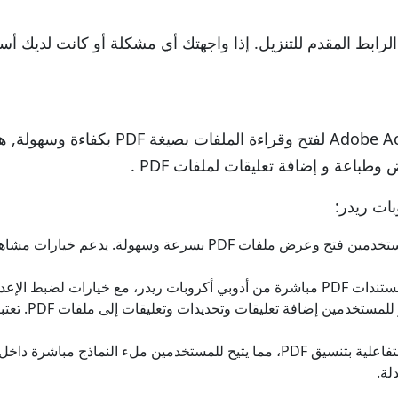
رابط المقدم للتنزيل. إذا واجهتك أي مشكلة أو كانت لديك أسئ
مثل Adobe Acrobat Reader لفتح وق
بات ريدر:
يتيح أدوبي أكروبات ريدر للمستخدمين فتح وعرض ملفات PDF ب
يه الصفحة وحجم الورق والتدرج.
يتيح أدوبي أ
يدعم أدوبي أكروبات ريدر النماذج التفاعلية بتنسيق PDF، مما يتيح للمستخدم
لة.