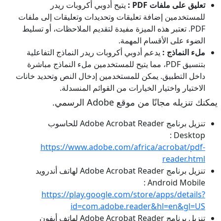
تعليق على ملفات PDF :
يتيح أدوبي أكروبات ريدر
للمستخدمين إضافة تعليقات وتحديدات وتعليقات إلى ملفات
PDF. تعتبر هذه الميزة مفيدة لتقديم الملاحظات، أو تسليط
الضوء على الأقسام المهمة.
ملء النماذج :
يدعم أدوبي أكروبات ريدر النماذج التفاعلية
بتنسيق PDF، مما يتيح للمستخدمين ملء النماذج مباشرة
داخل التطبيق. يمكن للمستخدمين إدخال النص وتحديد خانات
الاختيار واختيار الخيارات من القوائم المنسدلة.
يمكنك تنزيله مجانًا من موقع Adobe الرسمي.
تنزيل برنامج Adobe Acrobat Reader للحاسوب
Desktop :
https://www.adobe.com/africa/acrobat/pdf-
reader.html
تنزيل برنامج Adobe Acrobat Reader لهاتف أندرويد
Android Mobile :
https://play.google.com/store/apps/details?
id=com.adobe.reader&hl=en&gl=US
تنزيل برنامج Adobe Acrobat Reader لهاتف أيفون