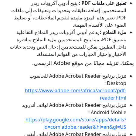
تعليق على ملفات PDF :
يتيح أدوبي أكروبات ريدر
للمستخدمين إضافة تعليقات وتحديدات وتعليقات إلى ملفات
PDF. تعتبر هذه الميزة مفيدة لتقديم الملاحظات، أو تسليط
الضوء على الأقسام المهمة.
ملء النماذج :
يدعم أدوبي أكروبات ريدر النماذج التفاعلية
بتنسيق PDF، مما يتيح للمستخدمين ملء النماذج مباشرة
داخل التطبيق. يمكن للمستخدمين إدخال النص وتحديد خانات
الاختيار واختيار الخيارات من القوائم المنسدلة.
يمكنك تنزيله مجانًا من موقع Adobe الرسمي.
تنزيل برنامج Adobe Acrobat Reader للحاسوب
Desktop :
https://www.adobe.com/africa/acrobat/pdf-
reader.html
تنزيل برنامج Adobe Acrobat Reader لهاتف أندرويد
Android Mobile :
https://play.google.com/store/apps/details?
id=com.adobe.reader&hl=en&gl=US
تنزيل برنامج Adobe Acrobat Reader لهاتف أيفون