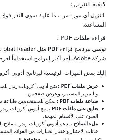
كيفية التنزيل :
لتنزيل أي مورد من ، ما عليك سوى النقر فوق ال
المساعدة.
قراءة ملفات PDF :
نوصي ببرنامج قراءة
PDF
شركة Adobe. أحد أكثر البرامج استخداماً لعرض وطباعة و إضافة تعليقات لملفات PDF .
إليك بعض الميزات الرئيسية لبرنامج أدوبي أكرو
عرض ملفات PDF :
والتمرير المستمر، وعرض صفحتين.
طباعة ملفات PDF :
يمكن للمستخدمين طباعة مستندات PDF مباشرة من أدوبي أكروبات ريدر، مع خيارات لضبط الإعدادات مثل توج
تعليق على ملفات PDF :
الضوء على الأقسام المهمة.
ملء النماذج :
خانات الاختيار واختيار الخيارات من القوائم المنسد
يمكنك تنزيله مجانًا من موقع Adobe الرسمي.