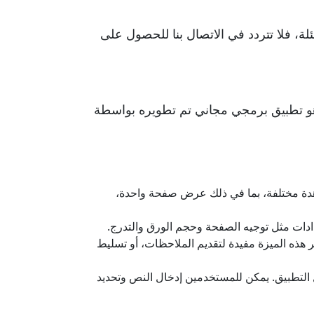
لة، فلا تتردد في الاتصال بنا للحصول على
راءة الملفات بصيغة PDF بكفاءة وسهولة, هو تطبيق برمجي مجاني تم تطويره بواسطة
سرعة وسهولة. يدعم خيارات مشاهدة مختلفة، بما في ذلك عرض صفحة واحدة،
كروبات ريدر للمستخدمين إضافة تعليقات وتحديدات وتعليقات إلى ملفات PDF. تعتبر هذه الميزة مفيدة لتقديم الملاحظات، أو تسليط
ين ملء النماذج مباشرة داخل التطبيق. يمكن للمستخدمين إدخال النص وتحديد