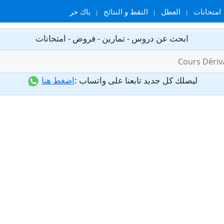
امتحانات
العطل
النقط و النتائج
باك حر
ابحث عن دروس - تمارين - فروض - امتحانات
ليصلك كل جديد تابعنا على واتساب :
اضغط هنا