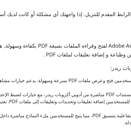
رابط المقدم للتنزيل. إذا واجهتك أي مشكلة أو كانت لديك أسئ
مثل Adobe Acrobat Reader لفتح وق
بات ريدر:
يتيح أدوبي أكروبات ريدر للمستخدمين فتح وعرض ملفات PDF ب
يه الصفحة وحجم الورق والتدرج.
يتيح أدوبي أ
يدعم أدوبي أكروبات ريدر النماذج التفاعلية بتنسيق PDF، مما يتيح للمستخدم
لة.