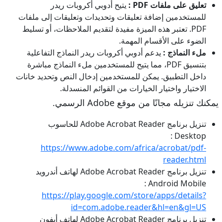
تعليق على ملفات PDF :
يتيح أدوبي أكروبات ريدر
للمستخدمين إضافة تعليقات وتحديدات وتعليقات إلى ملفات
PDF. تعتبر هذه الميزة مفيدة لتقديم الملاحظات، أو تسليط
الضوء على الأقسام المهمة.
ملء النماذج :
يدعم أدوبي أكروبات ريدر النماذج التفاعلية
بتنسيق PDF، مما يتيح للمستخدمين ملء النماذج مباشرة
داخل التطبيق. يمكن للمستخدمين إدخال النص وتحديد خانات
الاختيار واختيار الخيارات من القوائم المنسدلة.
يمكنك تنزيله مجانًا من موقع Adobe الرسمي.
تنزيل برنامج Adobe Acrobat Reader للحاسوب
Desktop :
https://www.adobe.com/africa/acrobat/pdf-
reader.html
تنزيل برنامج Adobe Acrobat Reader لهاتف أندرويد
Android Mobile :
https://play.google.com/store/apps/details?
id=com.adobe.reader&hl=en&gl=US
تنزيل برنامج Adobe Acrobat Reader لهاتف أيفون